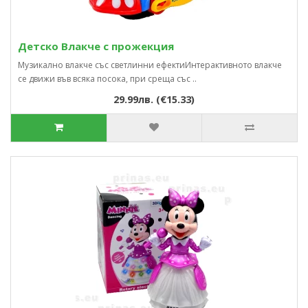
Детско Влакче с прожекция
Музикално влакче със светлинни ефектиИнтерактивното влакче
се движи във всяка посока, при среща със ..
29.99лв. (€15.33)