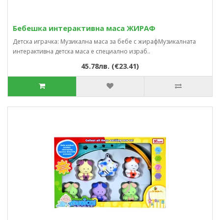
Бебешка интерактивна маса ЖИРАФ
Детска играчка: Музикална маса за бебе с жирафМузикалната
интерактивна детска маса е специално израб..
45.78лв. (€23.41)