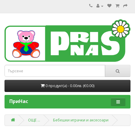
0 продукт(a) - 0.00лв. (€0.00)
ПриНас
ОЩЕ ...
Бебешки играчки и аксесоари