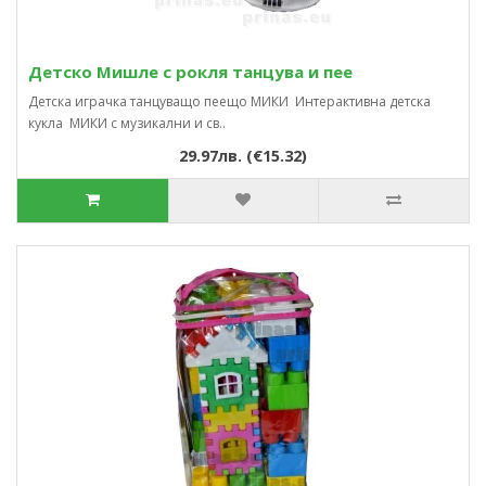
Детско Мишле с рокля танцува и пее
Детска играчка танцуващо пеещо МИКИ Интерактивна детска
кукла МИКИ с музикални и св..
29.97лв. (€15.32)