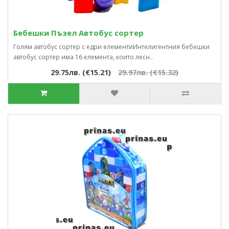
Бебешки Пъзел Автобус сортер
Голям автобус сортер с едри елементиИнтелигентния бебешки
автобус сортер има 16 елемента, които лесн..
29.75лв. (€15.21)
29.97лв. (€15.32)