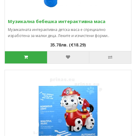
Музикална бебешка интерактивна маса
Музикалната интерактивна детска маса е спрециално
изработена за малки деца. Леките и изчистени форми..
35.78лв. (€18.29)