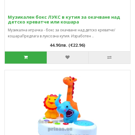
Музикален бокс ЛУКС в кутия за окачване над
детско креватче или кошара
Музикална играчка - бокс за окачване над детско креватче/
кошараПредлага в луксозна кутия. Изработен ..
44.90лв. (€22.96)