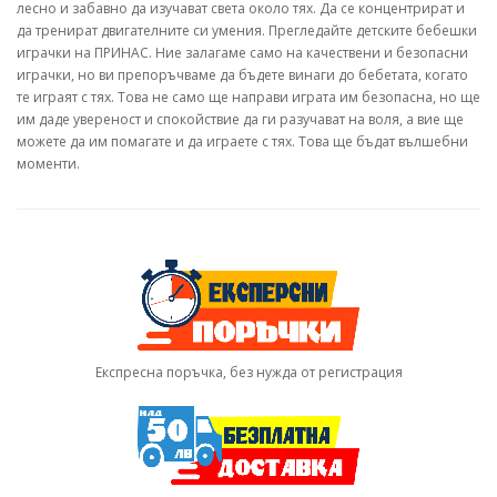
лесно и забавно да изучават света около тях. Да се концентрират и
да тренират двигателните си умения. Прегледайте детските бебешки
играчки на ПРИНАС. Ние залагаме само на качествени и безопасни
играчки, но ви препоръчваме да бъдете винаги до бебетата, когато
те играят с тях. Това не само ще направи играта им безопасна, но ще
им даде увереност и спокойствие да ги разучават на воля, а вие ще
можете да им помагате и да играете с тях. Това ще бъдат вълшебни
моменти.
Експресна поръчка, без нужда от регистрация