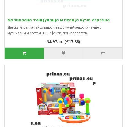
музикално танцуващо и пеещо куче играчка
Детска играчка танцуващо пеещо кучеЛаещо кученце с
музикални и светлинни ефекти, при препятств..
34.97лв. (€17.88)