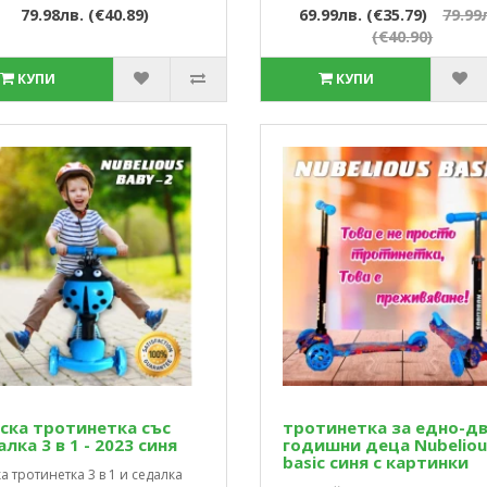
79.98лв. (€40.89)
69.99лв. (€35.79)
79.99
(€40.90)
КУПИ
КУПИ
ска тротинетка със
тротинетка за едно-д
лка 3 в 1 - 2023 синя
годишни деца Nubeliоu
basic синя с картинки
а тротинетка 3 в 1 и седалка