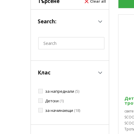
Търсене
Clear all
Search:
Клас
за напреднали
(5)
Дет
Детски
(1)
тро
за начинаещи
(18)
свете
SCOO
SCOO
Троти