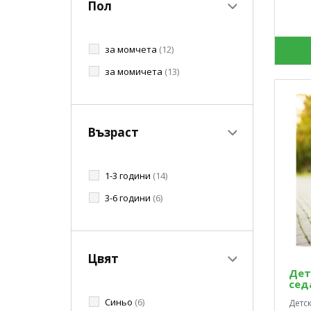
Пол
за момчета
(12)
за момичета
(13)
Възраст
1-3 години
(14)
3-6 години
(6)
Цвят
Дет
седа
Синьо
(6)
Детск