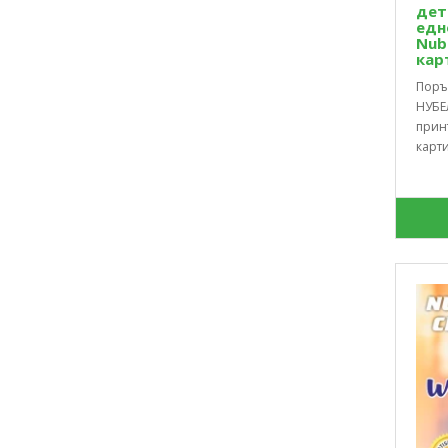
дет
едн
Nube
кар
Поръч
НУБЕ
прин
карт