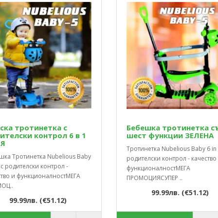
ска тротинетка с
Бебешка тротинетка с
ителски контрол 6 в 1
шест функции ЗЕЛЕНА
Я
Тротинетка Nubelious Baby 6 in 
шка Тротинетка Nubelious Baby
родителски контрол - качество
1 с родителски контрол -
функционалностМЕГА
ство и функционалностМЕГА
ПРОМОЦИЯСУПЕР ..
ОЦ..
99.99лв. (€51.12)
99.99лв. (€51.12)