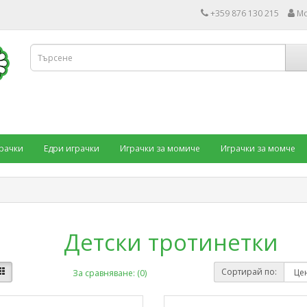
+359 876 130 215
Мо
рачки
Едри играчки
Играчки за момиче
Играчки за момче
Детски тротинетки
Сортирай по:
За сравняване: (0)