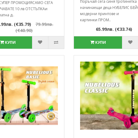
Поръчай сега синя тротинетка 
СУПЕР ПРОМОЦИЯСАМО СЕГА
начинаещи деца НУБЕЛИС БЕЙ
ЧАВАТЕ 10 лв ОТСТЪПКАи
модерни принтове и
атна д..
картинки ПРОМ..
.99лв. (€35.79)
79.99лв.
65.99лв. (€33.74)
(€40.90)
КУПИ
КУПИ