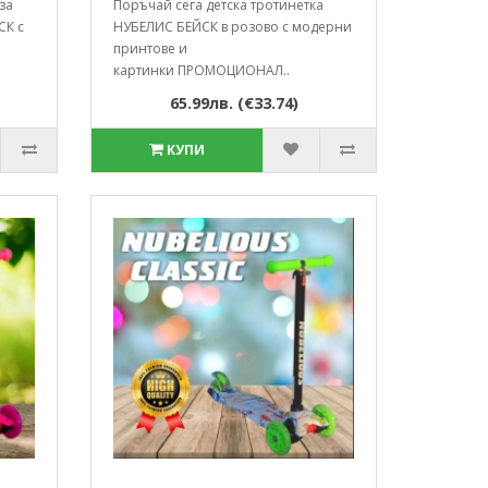
за
Поръчай сега детска тротинетка
СК с
НУБЕЛИС БЕЙСК в розово с модерни
принтове и
картинки ПРОМОЦИОНАЛ..
65.99лв. (€33.74)
КУПИ