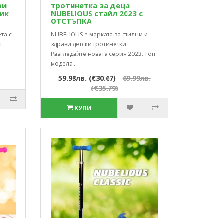
ри
тротинетка за деца
сик
NUBELIOUS стайл 2023 с
ОТСТЪПКА
та с
NUBELIOUS е марката за стилни и
т
здрави детски тротинетки.
Разгледайте новата серия 2023. Топ
модела ..
59.98лв. (€30.67)
69.99лв.
(€35.79)
КУПИ