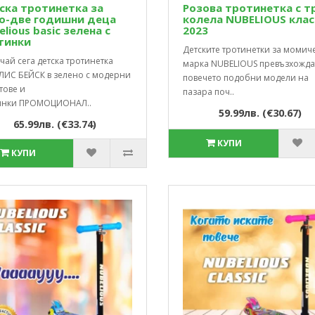
ска тротинетка за
Розова тротинетка с т
о-две годишни деца
колела NUBELIOUS кла
liоus basic зелена с
2023
тинки
Детските тротинетки за момиче
ай сега детска тротинетка
марка NUBELIOUS превъзхожда
ЛИС БЕЙСК в зелено с модерни
повечето подобни модели на
тове и
пазара поч..
инки ПРОМОЦИОНАЛ..
59.99лв. (€30.67)
65.99лв. (€33.74)
КУПИ
КУПИ