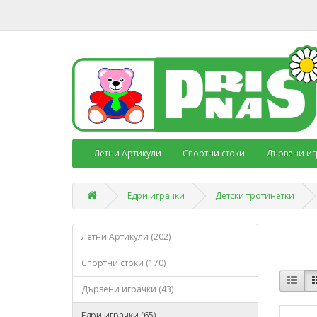
Летни Артикули
Спортни стоки
Дървени иг
Едри играчки
Детски тротинетки
Летни Артикули (202)
Спортни стоки (170)
Дървени играчки (43)
Едри играчки (65)