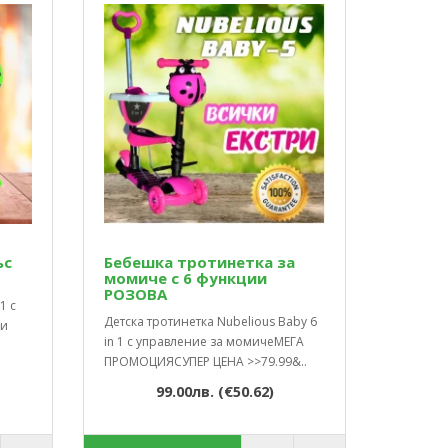
ъс
Бебешка тротинетка за
момиче с 6 функции
РОЗОВА
1 с
Детска тротинетка Nubelious Baby 6
 и
in 1 с управление за момичеМЕГА
ПРОМОЦИЯСУПЕР ЦЕНА >>79.99&..
99.00лв. (€50.62)