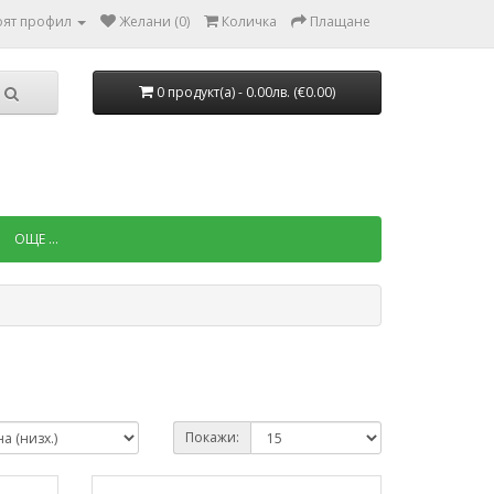
ят профил
Желани (0)
Количка
Плащане
0 продукт(a) - 0.00лв. (€0.00)
ОЩЕ ...
Покажи: