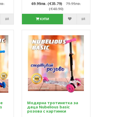
лв.
69.99лв. (€35.79)
79.99лв.
(€40.90)
КУПИ
ве
Модерна тротинетка за
s
деца Nubeliоus basic
розова с картинки