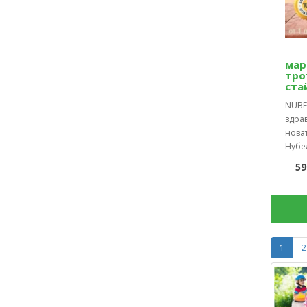
мар
тро
ста
NUBEL
здрав
новат
Нубел
59
1
2