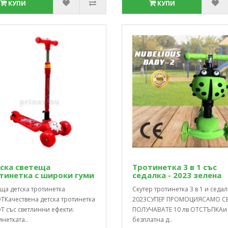
КУПИ
КУПИ
ска светеща
Тротинетка 3 в 1 със
тинетка с широки гуми
седалка - 2023 зелена
ща детска тротинетка
Скутер тротинетка 3 в 1 и седал
TКачествена детска тротинетка
2023СУПЕР ПРОМОЦИЯСАМО С
T със светлинни ефекти.
ПОЛУЧАВАТЕ 10 лв ОТСТЪПКАи
нетката..
безплатна д..