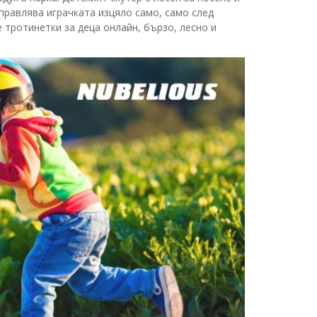
правлява играчката изцяло само, само след
те тротинетки за деца онлайн, бързо, лесно и