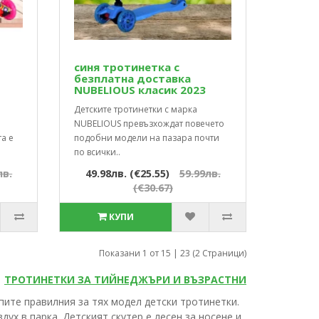
синя тротинетка с
безплатна доставка
NUBELIOUS класик 2023
Детските тротинетки с марка
NUBELIOUS превъзхождат повечето
а е
подобни модели на пазара почти
по всички..
лв.
49.98лв. (€25.55)
59.99лв.
(€30.67)
КУПИ
Показани 1 от 15 | 23 (2 Страници)
ТРОТИНЕТКИ ЗА ТИЙНЕДЖЪРИ И ВЪЗРАСТНИ
пите правилния за тях модел детски тротинетки.
дух в парка. Детският скутер е лесен за носене и