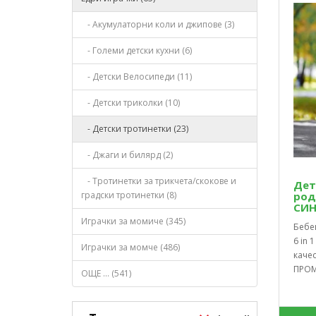
- Акумулаторни коли и джипове (3)
- Големи детски кухни (6)
- Детски Велосипеди (11)
- Детски триколки (10)
- Детски тротинетки (23)
- Джаги и билярд (2)
- Тротинетки за трикчета/скокове и
Дет
градски тротинетки (8)
род
СИН
Играчки за момиче (345)
Бебе
6 in 
Играчки за момче (486)
каче
ПРОМ
ОЩЕ ... (541)