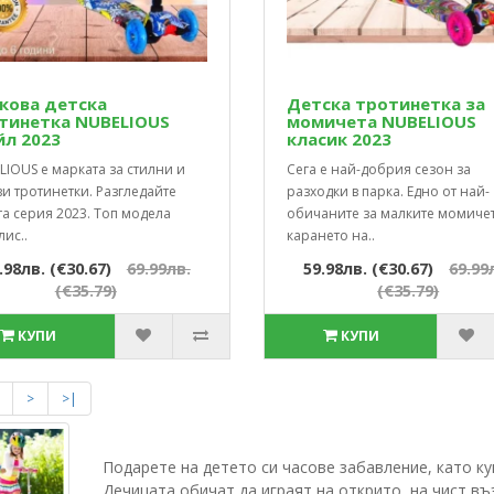
кова детска
Детска тротинетка за
тинетка NUBELIOUS
момичета NUBELIOUS
йл 2023
класик 2023
IOUS е марката за стилни и
Сега е най-добрия сезон за
и тротинетки. Разгледайте
разходки в парка. Едно от най-
а серия 2023. Топ модела
обичаните за малките момичет
ис..
карането на..
.98лв. (€30.67)
69.99лв.
59.98лв. (€30.67)
69.99
(€35.79)
(€35.79)
КУПИ
КУПИ
>
>|
Подарете на детето си часове забавление, като ку
Дечицата обичат да играят на открито, на чист въз