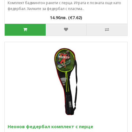
Комплект бадминтон ракети с перца. Играта е позната още като
федербал. Хилките за федербал с пластма..
14.90лв. (€7.62)
Неонов федербал комплект с перце