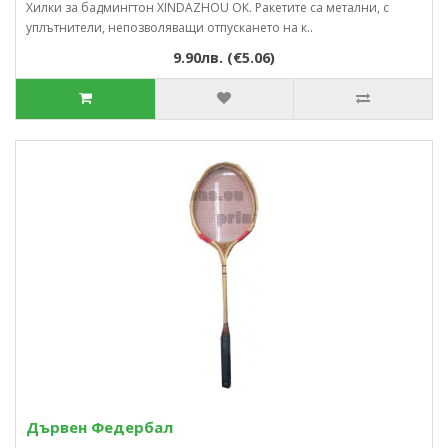
Хилки за бадмингтон XINDAZHOU ОК. Ракетите са метални, с
уплътнители, непозволяващи отпускането на к..
9.90лв. (€5.06)
Дървен Федербал