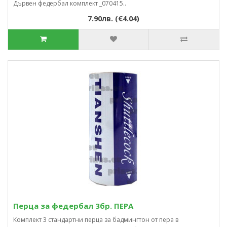
Дървен федербал комплект _070415..
7.90лв. (€4.04)
Перца за федербал 3бр. ПЕРА
Комплект 3 стандартни перца за бадмингтон от пера в