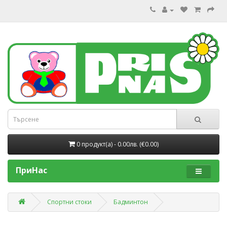
0 продукт(a) - 0.00лв. (€0.00)
ПриНас
Спортни стоки
Бадминтон