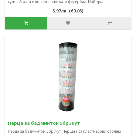
кутия.Играта е позната още като федербал. Най-до..
5.97лв. (€3.05)
Перца за бадминтон 5бр./кут
Перца за бадминтон 5бр./кут. Перцата са пластмасови с голям