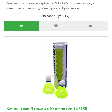
Комплект хилки за федербал OUSHIKA 6606. премиум модел.
Изцяло лята рамка с удобна дръжка. Пружинира..
15.98лв. (€8.17)
Качествени Перца за бадминтон SUPERB