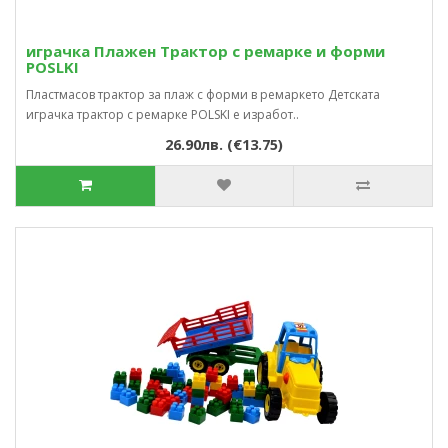
играчка Плажен Трактор с ремарке и форми
POSLKI
Пластмасов трактор за плаж с форми в ремаркето Детската
играчка трактор с ремарке POLSKI е изработ..
26.90лв. (€13.75)