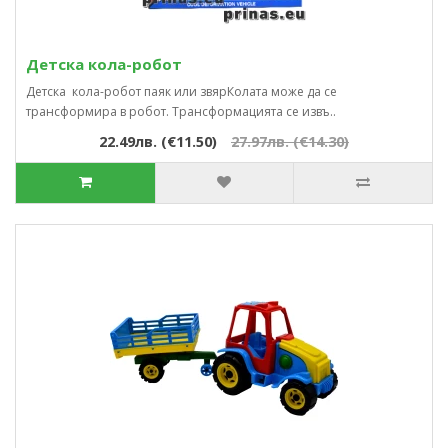
Детска кола-робот
Детска кола-робот паяк или звярКолата може да се
трансформира в робот. Трансформацията се извъ..
22.49лв. (€11.50)
27.97лв. (€14.30)