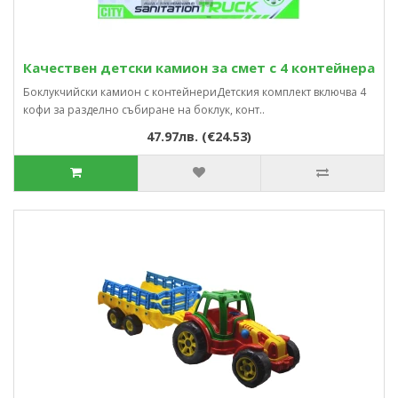
Качествен детски камион за смет с 4 контейнера
Боклукчийски камион с контейнериДетския комплект включва 4
кофи за разделно събиране на боклук, конт..
47.97лв. (€24.53)