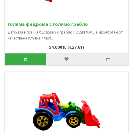
голяма фадрома с голямо гребло
Детската играчка булдозер с гребло POLSKI ЛУКС е изработен от
качествена плътна пласт..
54.00лв. (€27.61)