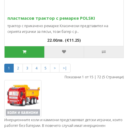
пластмасов трактор с ремарке POLSKI
трактор с прикачено ремарке Класически представител на
серията играчки за пясък, този багер с р..
22.00лв. (€11.25)
1
2
3
4
5
>
>|
Показани 1 от 15 | 72 (5 Страници)
Инерционните коли и камиони представляват детски играчки, които
работят без батерии. В повечето случай имат инерционен