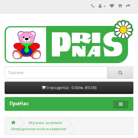
0 продукт(a) - 0.00лв. (€0.00)
ПриНас
Играчки за момче
Инерционни коли и камиони