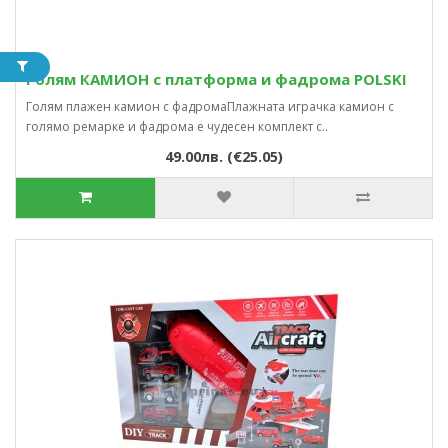
Голям КАМИОН с платформа и фадрома POLSKI
Голям плажен камион с фадромаПлажната играчка камион с
голямо ремарке и фадрома е чудесен комплект с..
49.00лв. (€25.05)