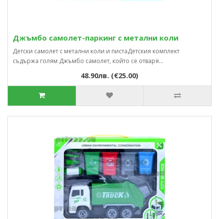
Джъмбо самолет-паркинг с метални коли
Детски самолет с метални коли и пистаДетския комплект
съдържа голям Джъмбо самолет, който се отваря...
48.90лв. (€25.00)