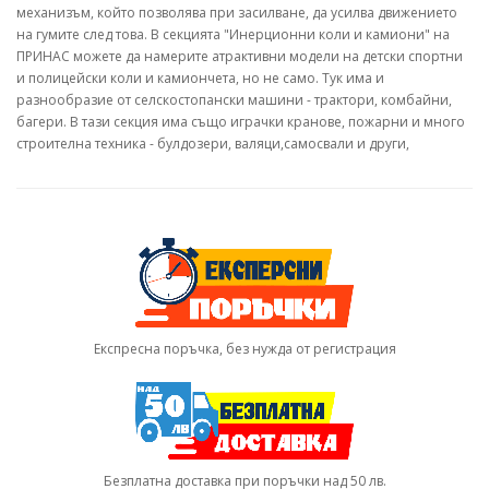
механизъм, който позволява при засилване, да усилва движението
на гумите след това. В секцията "Инерционни коли и камиони" на
ПРИНАС можете да намерите атрактивни модели на детски спортни
и полицейски коли и камиончета, но не само. Тук има и
разнообразие от селскостопански машини - трактори, комбайни,
багери. В тази секция има също играчки кранове, пожарни и много
строителна техника - булдозери, валяци,самосвали и други,
Експресна поръчка, без нужда от регистрация
Безплатна доставка при поръчки над 50 лв.