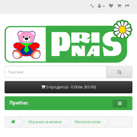
0 продукт(a) - 0.00лв. (€0.00)
ПриНас
Играчки за момче
Метални коли