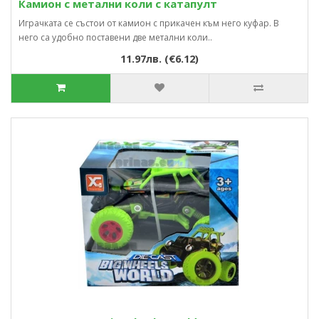
Камион с метални коли с катапулт
Играчката се състои от камион с прикачен към него куфар. В
него са удобно поставени две метални коли..
11.97лв. (€6.12)