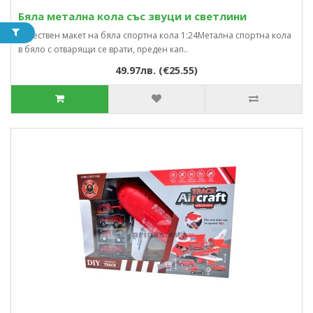
Бяла метална кола със звуци и светлини
Качествен макет на бяла спортна кола 1:24Метална спортна кола
в бяло с отварящи се врати, преден кап..
49.97лв. (€25.55)