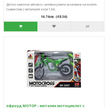
Детско камонче-автовоз с активна рампа за качване на колите.
Съвместим с металните коли 1:64..
16.74лв. (€8.56)
офроуд МОТОР - метален мотоциклет с