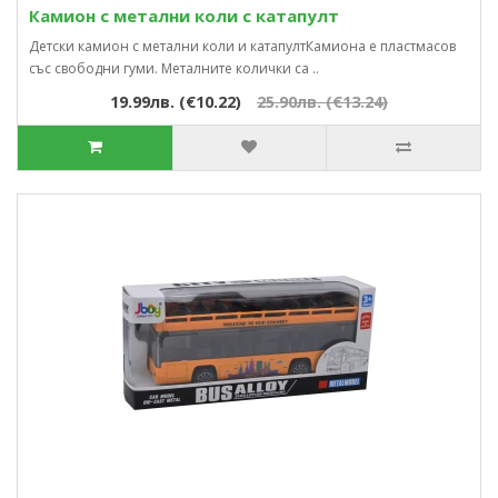
Камион с метални коли с катапулт
Детски камион с метални коли и катапултКамиона е пластмасов
със свободни гуми. Металните колички са ..
19.99лв. (€10.22)
25.90лв. (€13.24)