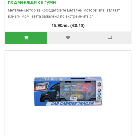
подменящи се гуми
Метален мотор за кросДетските метални мотори впечатляват
винаги момчетата запалени по екстремните сп..
15.90лв. (€8.13)