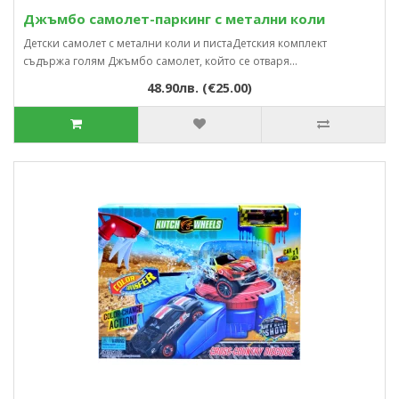
Джъмбо самолет-паркинг с метални коли
Детски самолет с метални коли и пистаДетския комплект
съдържа голям Джъмбо самолет, който се отваря...
48.90лв. (€25.00)