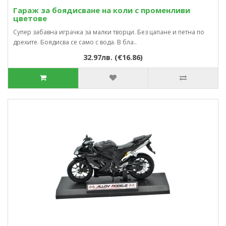
Гараж за боядисване на коли с променливи
цветове
Супер забавна играчка за малки творци. Без цапане и петна по
дрехите. Боядисва се само с вода. В бла..
32.97лв. (€16.86)