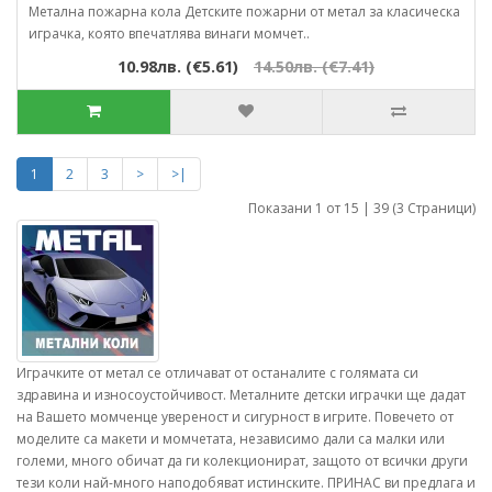
Метална пожарна кола Детските пожарни от метал за класическа
играчка, която впечатлява винаги момчет..
10.98лв. (€5.61)
14.50лв. (€7.41)
1
2
3
>
>|
Показани 1 от 15 | 39 (3 Страници)
Играчките от метал се отличават от останалите с голямата си
здравина и износоустойчивост. Металните детски играчки ще дадат
на Вашето момченце увереност и сигурност в игрите. Повечето от
моделите са макети и момчетата, независимо дали са малки или
големи, много обичат да ги колекционират, защото от всички други
тези коли най-много наподобяват истинските. ПРИНАС ви предлага и