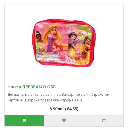
Чанта ПРЕЗРАМО ОББ
Детска чанта от качествен плат. Затваря се с цип. Страхотни
картинки. Широка презрамка. Удобна е и з..
8.90лв. (€4.55)