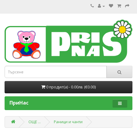
0 продукт(a) - 0.00лв. (€0.00)
ПриНас
ОЩЕ ...
Раници и чанти