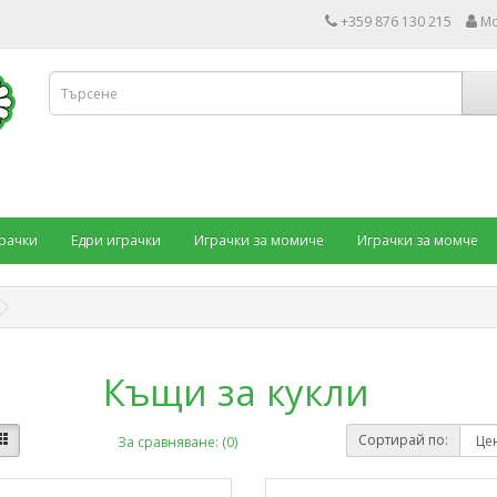
+359 876 130 215
Мо
рачки
Едри играчки
Играчки за момиче
Играчки за момче
Къщи за кукли
Сортирай по:
За сравняване: (0)