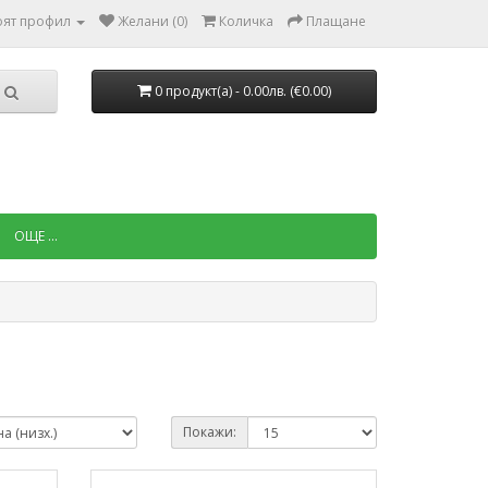
ят профил
Желани (0)
Количка
Плащане
0 продукт(a) - 0.00лв. (€0.00)
ОЩЕ ...
Покажи: