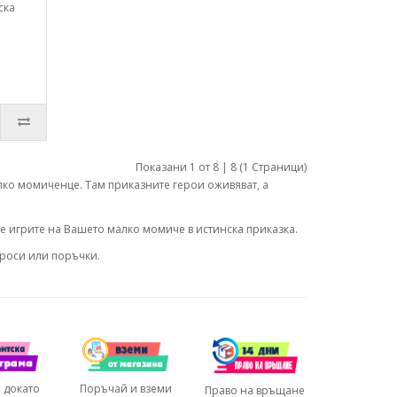
ска
Показани 1 от 8 | 8 (1 Страници)
лко момиченце. Там приказните герои оживяват, а
е игрите на Вашето малко момиче в истинска приказка.
проси или поръчки.
Поръчай и вземи
 докато
Право на връщане