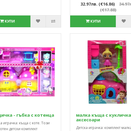
32.97лв. (€16.86)
34.97
(€17.88)
КУПИ
КУПИ
ичка - гъбка с котенца
малка къща с кукличка
аксесоари
а играчка: къща с коте. Този
Детска играчка: комплект малк
отен детски комплект