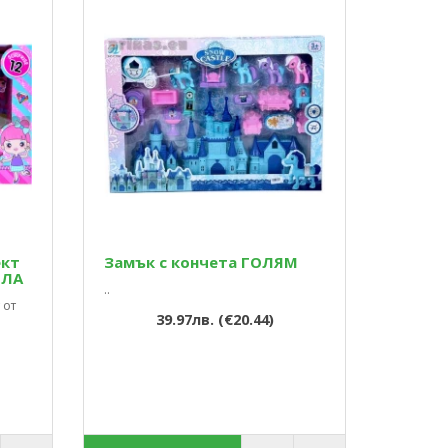
ект
Замък с кончета ГОЛЯМ
ОЛА
..
 от
39.97лв. (€20.44)