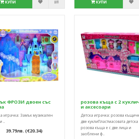
КУПИ
КУПИ
ък ФРОЗИ двоен със
розова къща с 2 кукли
на
и аксесоари
ка играчка: Замък музикален
Детска играчка: розова къщичк
 ..
две куклиПластмасовата детска
розова къща е с две лица и
39.79лв. (€20.34)
заоблени ф..