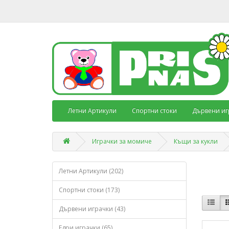
Летни Артикули
Спортни стоки
Дървени иг
Играчки за момиче
Къщи за кукли
Летни Артикули (202)
Спортни стоки (173)
Дървени играчки (43)
Едри играчки (65)