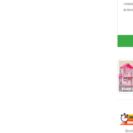
семей
всяко
Екс