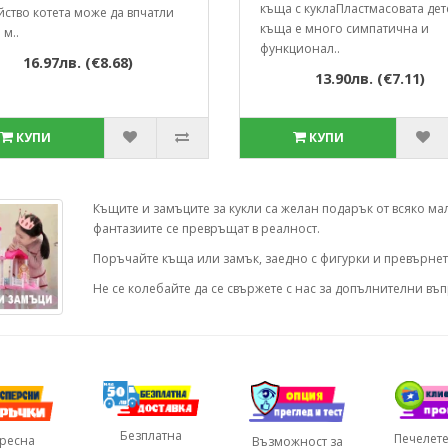
къща с куклаПластмасовата дет
ство котета може да впчатли
къща е много симпатична и
 м..
функционал..
16.97лв. (€8.68)
13.90лв. (€7.11)
КУПИ
КУПИ
Къщите и замъците за кукли са желан подарък от всяко ма
фантазиите се превръщат в реалност.
Поръчайте къща или замък, заедно с фигурки и превърнет
Не се колебайте да се свържете с нас за допълнителни въ
Безплатна
Печелете
пресна
Възможност за