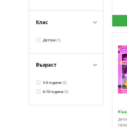
Клас
Детски
(1)
Възраст
3-6 години
(5)
6-10 години
(5)
Къщ
Детск
страх