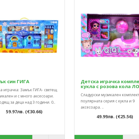
ък син ГИГА
Детска играчка компл
кукла с розова кола Л
а играчка: Замък ГИГА- светещ
Сладурски музикален комплект
икален и с много аксесоари.
поулярната серия с кукла и 9
дящ за деца над 3 години. 0..
аксесоара. ..
59.97лв. (€30.66)
49.99лв. (€25.56)