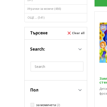
Играчки за момче (486)
ОЩЕ ... (541)
Търсене
Clear all
Search:
Зам
сте
Детс
Пол
фрози
за момичета
(2)