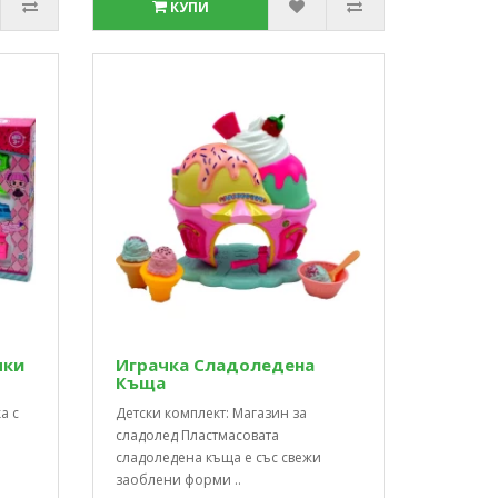
КУПИ
чки
Играчка Сладоледена
Къща
а с
Детски комплект: Магазин за
сладолед Пластмасовата
сладоледена къща е със свежи
заоблени форми ..