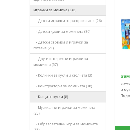
Играчки за момиче (345)
- Детски играчки за разкрасяване (26)
- Детски кукли за момичета (80)
- Детски сервизи и играчки за
готвене (21)
- Други интересни играчки за
момичета (57)
- Колички за кукли и столчета (3)
Зам
Детск
- Конструктори за момичета (38)
и муз
Подхо
- Къщи за кукли (8)
- Музикални играчки за момичета
(35)
- Образователни игри за момичета
(61)