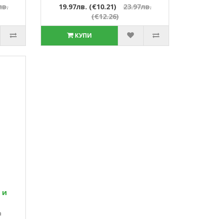
лв.
19.97лв. (€10.21)
23.97лв.
(€12.26)
КУПИ
 и
а