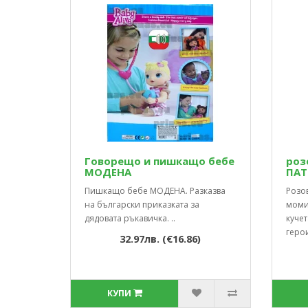
Говорещо и пишкащо бебе
роз
МОДЕНА
ПАТ
Пишкащо бебе МОДЕНА. Разказва
Розо
на български приказката за
моми
дядовата ръкавичка. ..
кучет
герои
32.97лв. (€16.86)
КУПИ