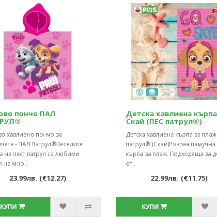
ово пончо ПАЛ
Детска хавлиена кърпа
РУЛ®
Скай (ПЕС патрул®)
во хавлиено пончо за
Детска хавлиена кърпа за плаж 
чета - ПАЛ Патрул®Веселите
патрул® (Скай)Розова памучна
а на пест патрул са любими
кърпа за плаж. Подходяща за д
 на мно..
от..
23.99лв. (€12.27)
22.99лв. (€11.75)
КУПИ
КУПИ