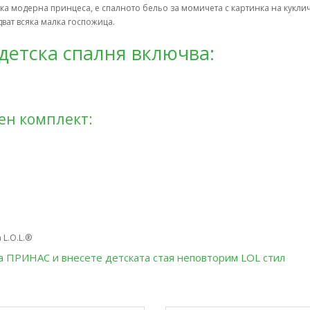
ка модерна принцеса, е спалното бельо за момичета с картинка на куклич
дват всяка малка госпожица.
детска спалня включва:
ен комплект:
 L.O.L.®
та ПРИНАС и внесете детската стая неповторим LOL стил