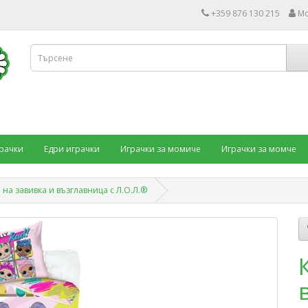
+359 876 130 215
Мо
рачки
Едри играчки
Играчки за момиче
Играчки за момче
на завивка и възглавница с Л.О.Л.®