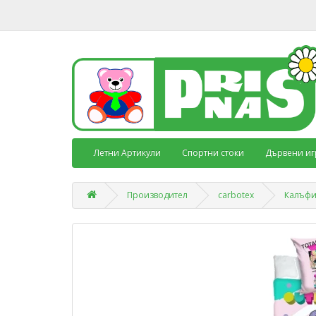
Летни Артикули
Спортни стоки
Дървени иг
Производител
carbotex
Калъфи 