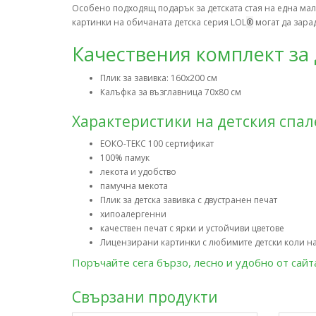
Особено подходящ подарък за детската стая на една мал
картинки на обичаната детска серия LOL
®
могат да зара
Качествения комплект за 
Плик за завивка: 160х200 см
Калъфка за възглавница 70х80 см
Характеристики на детския спал
ЕОКО-ТЕКС 100 сертификат
100% памук
лекота и удобство
памучна мекота
Плик за детска завивка с двустранен печат
хипоалергенни
качествен печат с ярки и устойчиви цветове
Лицензирани картинки с любимите детски коли на
Поръчайте сега бързо, лесно и удобно от сай
Свързани продукти