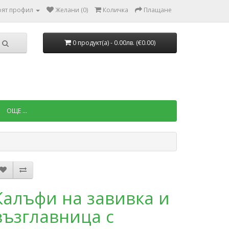
ят профил
Желани (0)
Количка
Плащане
0 продукт(a) - 0.00лв. (€0.00)
ОЩЕ ...
Калъфи на завивка и
възглавница с