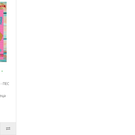
 -
- ПЕС
еца