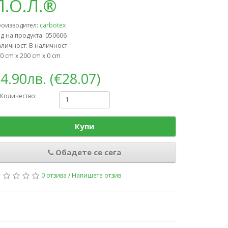
Л.О.Л.®
роизводител:
carbotex
д на продукта: 050606
личност: В наличност
0 cm x 200 cm x 0 cm
4.90лв. (€28.07)
Количество:
Купи
Обадете се сега
0 отзива
/
Напишете отзив