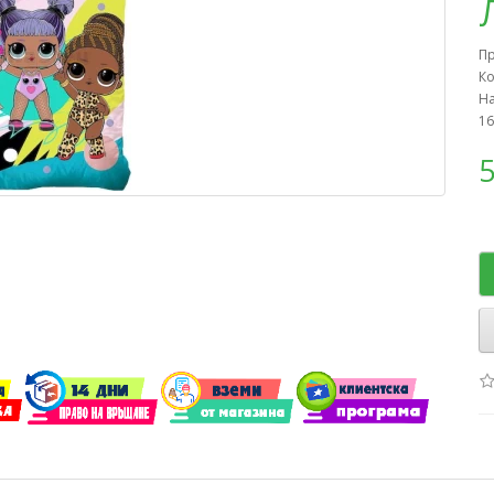
П
Ко
На
16
5