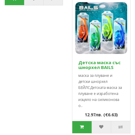
Детска маска със
шнорхел BAILS
маска за плуване и
детски шнорхел
БЕЙЛСДетската маска за
плуване е изработена
изцяло на силиконова
о..
12.97лв. (€6.63)