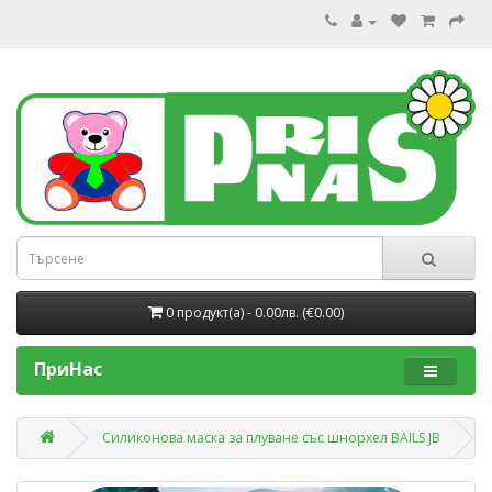
0 продукт(a) - 0.00лв. (€0.00)
ПриНас
Силиконова маска за плуване със шнорхел BAILS JB