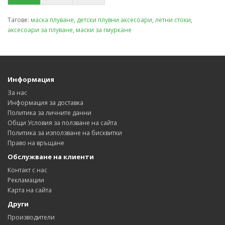
Тагове:
маска плуване
,
детски плувни аксесоари
,
летни стоки
,
аксесоари за плуване
,
маски за гмуркане
Информация
За нас
Информация за доставка
Политика за личните данни
Общи Условия за ползване на сайта
Политика за използване на бисквитки
Право на връщане
Обслужване на клиенти
Контакт с нас
Рекламации
Карта на сайта
Други
Производители