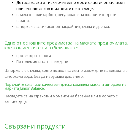
Детска маска от изключително мек и еластичен силикон
прилепващ лесно към почти всяко лице.
стъкла от поликарбон, регулиране на връзките от двете
страни.
шнорхел със силиконов накрайник, клапа и дренаж
Едно от основните предимства на маската пред очилата,
което клиентите ни отбелязват е:
протектора за носа
По големия ъгъл на виждане
Шнорхела е с клапа, която позволява лесно извеждане на влязлата в
шнорхела вода, без да нарушава дишането.
Поръчайте сега този качествен детски комплект маска и шнорхел на
марката Junior Balance.
Насладете се на страхотни моменти на басейна или в морето с
вашите деца.
Свързани продукти