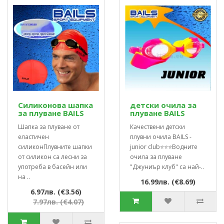
Силиконова шапка
детски очила за
за плуване BAILS
плуване BAILS
Шапка за плуване от
Качествени детски
еластичен
плувни очила BAILS -
силиконПлувните шапки
junior club⭐⭐⭐Водните
от силикон са лесни за
очила за плуване
употреба в басейн или
"Джуниър клуб" са най-..
на ..
16.99лв. (€8.69)
6.97лв. (€3.56)
7.97лв. (€4.07)