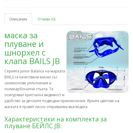
Описание
Отзиви (0)
маска за
плуване и
шнорхел с
клапа BAILS JB
Серията Junior Balance на марката
BAILS са качествени маски със
силиконови уплътнения и
поликарбонатни стъкла. Те
осигуряват кристална видимост и
удобство за детските подводни приключения. Ярките цветове на
маската я правят лесно откриваема във водата.
Характеристики на комплекта за
плуване БЕЙЛС JB: